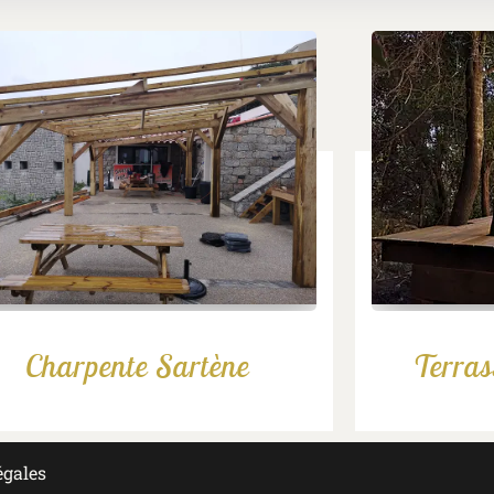
Charpente Sartène
Terras
égales